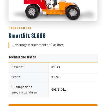
HEBETECHNIK
Smartlift SL608
Leistungsstarker mobiler Glaslifter.
Technische Daten
Gewicht
850 kg
Breite
83 cm
Hubkapazität
608/280 kg
ein-/ausgefahren