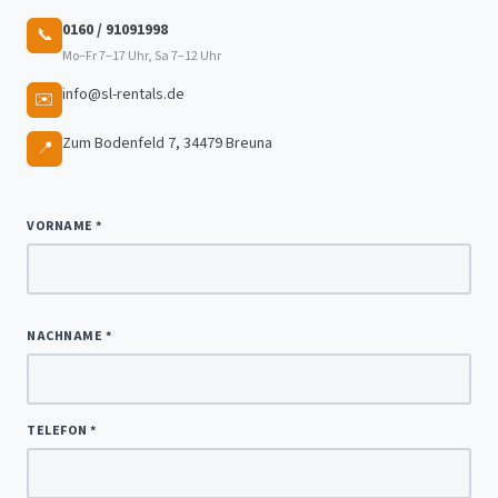
0160 / 91091998
📞
Mo–Fr 7–17 Uhr, Sa 7–12 Uhr
info@sl-rentals.de
✉️
Zum Bodenfeld 7, 34479 Breuna
📍
VORNAME *
NACHNAME *
TELEFON *