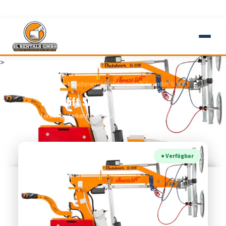
📞 0160 / 91091998
✉ info@sl-rentals.de
>
Startseite
›
Maschinenpark
›
Hebetechnik
›
Smartlift SL608
Smartlift SL608
Leistungsstarker mobiler Glaslifter.
● Verfügbar