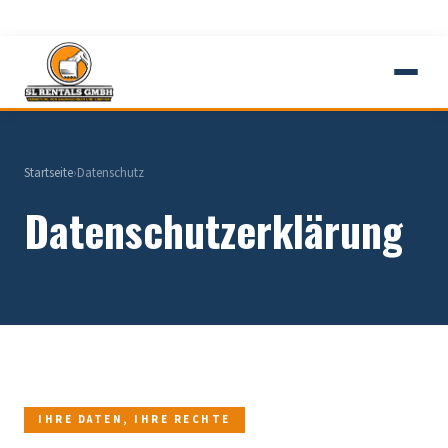
📞 0160 / 91091998
✉ info@sl-rentals.de
Startseite
›
Datenschutz
Datenschutzerklärung
IHRE DATEN, IHRE RECHTE