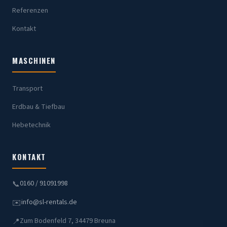
Referenzen
Kontakt
MASCHINEN
Transport
Erdbau & Tiefbau
Hebetechnik
KONTAKT
0160 / 91091998
📞
info@sl-rentals.de
✉️
Zum Bodenfeld 7, 34479 Breuna
📍